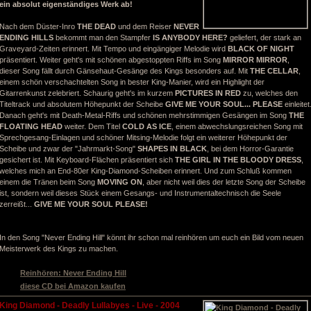
ein absolut eigenständiges Werk ab!
Nach dem Düster-Inro
THE DEAD
und dem Reiser
NEVER
ENDING HILLS
bekommt man den Stampfer
IS ANYBODY HERE?
geliefert, der stark an
Graveyard-Zeiten erinnert. Mit Tempo und eingängiger Melodie wird
BLACK OF NIGHT
präsentiert. Weiter geht's mit schönen abgestoppten Riffs im Song
MIRROR MIRROR
,
dieser Song fällt durch Gänsehaut-Gesänge des Kings besonders auf. Mit
THE CELLAR
,
einem schön verschachtelten Song in bester King-Manier, wird ein Highlight der
Gitarrenkunst zelebriert. Schaurig geht's im kurzem
PICTURES IN RED
zu, welches den
Titeltrack und absolutem Höhepunkt der Scheibe
GIVE ME YOUR SOUL... PLEASE
einleitet
Danach geht's mit Death-Metal-Riffs und schönen mehrstimmigen Gesängen im Song
THE
FLOATING HEAD
weiter. Dem Titel
COLD AS ICE
, einem abwechslungsreichen Song mit
Sprechgesang-Einlagen und schöner Mitsing-Melodie folgt ein weiterer Höhepunkt der
Scheibe und zwar der "Jahrmarkt-Song"
SHAPES IN BLACK
, bei dem Horror-Garantie
gesichert ist. Mit Keyboard-Flächen präsentiert sich
THE GIRL IN THE BLOODY DRESS
,
welches mich an End-80er King-Diamond-Scheiben erinnert. Und zum Schluß kommen
einem die Tränen beim Song
MOVING ON
, aber nicht weil dies der letzte Song der Scheibe
ist, sondern weil dieses Stück einem Gesangs- und Instrumentaltechnisch die Seele
zerreißt...
GIVE ME YOUR SOUL PLEASE!
In den Song "Never Ending Hill" könnt ihr schon mal reinhören um euch ein Bild vom neuen
Meisterwerk des Kings zu machen.
Reinhören: Never Ending Hill
diese CD bei Amazon kaufen
King Diamond - Deadly Lullabyes - Live - 2004