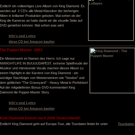
Endlich! ein vollwertiges Live-Album von King Diamond. Es
werden auf 2 CD's alle Metal-Klassiker der bisherigen
Alben in brillanter Produktion geboten. Mal sehen ob der
King die Kameras an hatte damit wir die visuelle Seite auf
DVD genießen können. Mal sehen was wird.
Info's und Lyrics
diese CD bei Amazon kaufen
The Puppet Master -2003
Ein Meisterwerk im Namen des Herrn. Ich sage nur
NIIIIIIGHTLIFE IN BUUUUDAPEST, extreme Spielfreude der
Musiker und mitreisende Vocals machen dieses Album zu
einem Highlight in der Karriere von King Diamond - ein
würdiger Nachfolger von Meisterwerken wie "Voodoo" und
dem göttlichen "The Graveyard" - Heavy Metal in Perfektion!
Auf der mitgelieferten Bonus-DVD kommentiert King
Daimond die Puppet-Master Story.
Info's und Lyrics
diese CD bei Amazon kaufen
Kind Diamond kommt nach 2006 Deutschland!!
Endlich! King Diamond geht auf Europa-Tour, alle Tourdaten findet ihr unter
Tourdaten
.